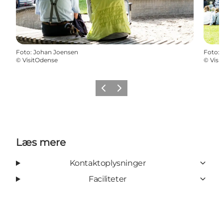
Foto
:
Johan Joensen
Foto
:
©
VisitOdense
©
Visi
Forrige
Næste
Læs mere
Kontaktoplysninger
Faciliteter