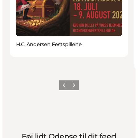
H.C. Andersen Festspillene
Forrige
Næste
Føj lidt Odense til dit feed