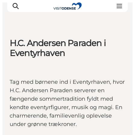
H.C. Andersen Paraden i
Oplev Odense
Eventyrhaven
Det sker i Odense
Planlæg din tur
Inspiration
Tag med børnene ind i Eventyrhaven, hvor
H.C. Andersen Paraden serverer en
fængende sommertradition fyldt med
kendte eventyrfigurer, musik og magi. En
charmerende, familievenlig oplevelse
under grønne trækroner.