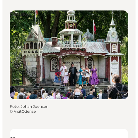
Det sker
Foto
:
Johan Joensen
©
VisitOdense