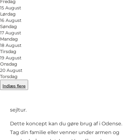
Fredag
15 August
Lørdag
16 August
Søndag
Foto
:
Panduro Photography
Foto
:
17 August
Mandag
18 August
Forrige
Næste
Tirsdag
19 August
Onsdag
20 August
Torsdag
Hver kajak er udstyret med en spand og
Indlæs flere
gribetang, så du nemt kan samle affald fra
vandet, mens du nyder den naturskønne
sejltur.
Dette koncept kan du gøre brug af i Odense.
Tag din familie eller venner under armen og