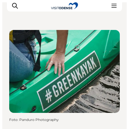
Bådudlejere
Oplev Odense
Det sker i Odense
Planlæg din tur
Inspiration
Foto
:
Panduro Photography