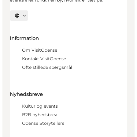
events året rundt i en by, hvor alt er tæt på.
Vælg sprog
Information
Om VisitOdense
Kontakt VisitOdense
Ofte stillede spørgsmål
Nyhedsbreve
Kultur og events
B2B nyhedsbrev
Odense Storytellers