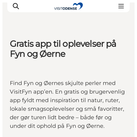
Gratis app til oplevelser på
Oplev Odense
Fyn og Øerne
Det sker i Odense
Planlæg din tur
Inspiration
Find Fyn og Øernes skjulte perler med
VisitFyn app’en. En gratis og brugervenlig
app fyldt med inspiration til natur, ruter,
lokale smagsoplevelser og små favoritter,
der gør turen lidt bedre – både før og
under dit ophold på Fyn og Øerne.