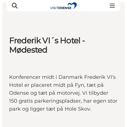
Frederik VI´s Hotel -
Oplev Odense
Mødested
Det sker i Odense
Planlæg din tur
Inspiration
Konferencer midt i Danmark Frederik VI's
Hotel er placeret midt på Fyn, tæt på
Odense og tæt på motorvej. Vi tilbyder
150 gratis parkeringspladser, har egen stor
park og ligger tæt på Hole Skov.