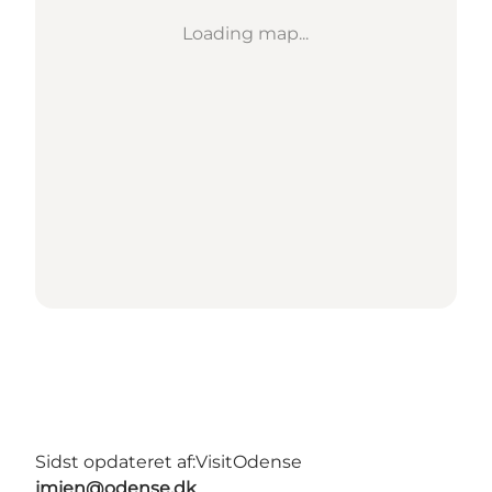
Loading map...
Sidst opdateret af:
VisitOdense
jmjen@odense.dk