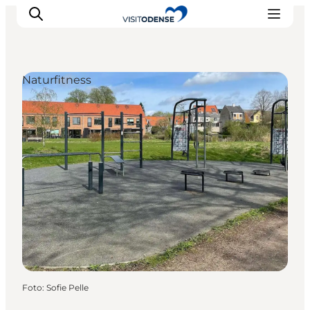
Naturfitness
Oplev Odense
Det sker i Odense
Planlæg din tur
Inspiration
Foto
:
Sofie Pelle