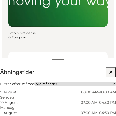
Foto
:
VisitOdense
©
Europcar
Se åbningstider
Åbningstider
Besøg hjemmeside
Min virksomhed, Mig selv, Min partner, Venner
Filtrér efter måned
9 August
08:00 AM–10:00 AM
Søndag
10 August
07:00 AM–04:30 PM
Mandag
11 August
07:00 AM–04:30 PM