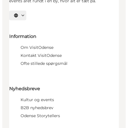
events året rundt i en by, hvor alt er tæt på.
Vælg sprog
Information
Om VisitOdense
Kontakt VisitOdense
Ofte stillede spørgsmål
Nyhedsbreve
Kultur og events
B2B nyhedsbrev
Odense Storytellers