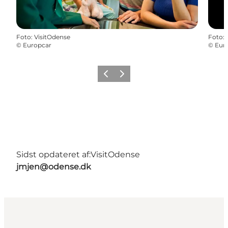
Foto
:
VisitOdense
Foto
:
©
Europcar
©
Eur
Forrige
Næste
Sidst opdateret af:
VisitOdense
jmjen@odense.dk