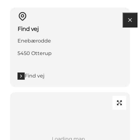
Find vej
Enebærodde
5450 Otterup
Find vej
Loading map...