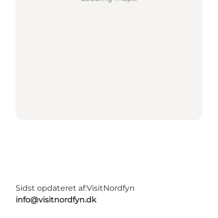
Sidst opdateret af:
VisitNordfyn
info@visitnordfyn.dk