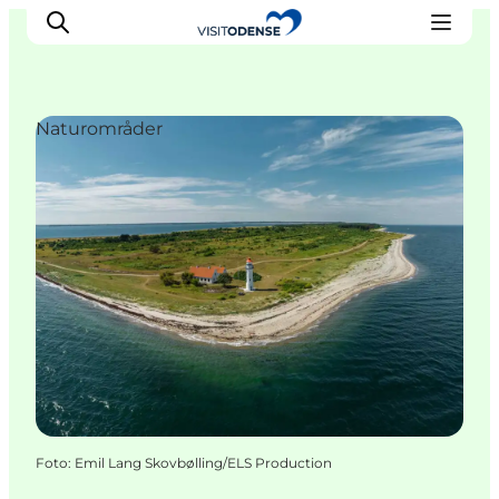
Naturområder
Oplev Odense
Det sker i Odense
Planlæg din tur
Inspiration
Foto
:
Emil Lang Skovbølling/ELS Production