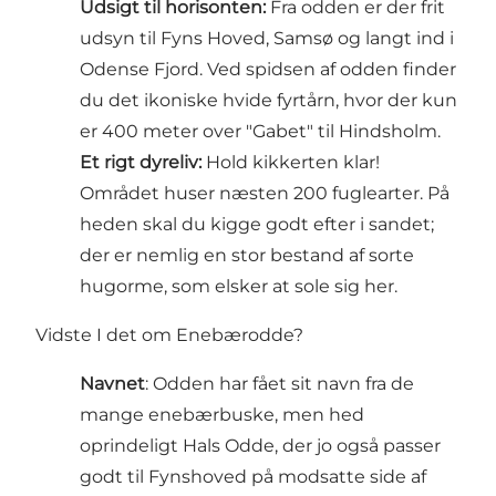
Udsigt til horisonten:
Fra odden er der frit
udsyn til Fyns Hoved, Samsø og langt ind i
Odense Fjord. Ved spidsen af odden finder
du det ikoniske hvide fyrtårn, hvor der kun
er 400 meter over "Gabet" til Hindsholm.
Et rigt dyreliv:
Hold kikkerten klar!
Området huser næsten 200 fuglearter. På
heden skal du kigge godt efter i sandet;
der er nemlig en stor bestand af sorte
hugorme, som elsker at sole sig her.
Vidste I det om Enebærodde?
Navnet
: Odden har fået sit navn fra de
mange enebærbuske, men hed
oprindeligt Hals Odde, der jo også passer
godt til Fynshoved på modsatte side af