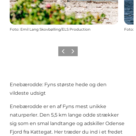
Foto
:
Emil Lang Skovbølling/ELS Production
Foto
:
Forrige
Næste
Enebærodde: Fyns største hede og den
vildeste udsigt
Enebærodde er en af Fyns mest unikke
naturperler. Den 5,5 km lange odde strækker
sig som en smal landtange og adskiller Odense
Fjord fra Kattegat. Her træder du ind i et fredet