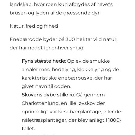
landskab, hvor roen kun afbrydes af havets
brusen og lyden af de græssende dyr.
Natur, fred og frihed
Enebærodde byder på 300 hektar vild natur,
der har noget for enhver smag:
Fyns største hede:
Oplev de smukke
arealer med hedelyng, klokkelyng og de
karakteristiske enebærbuske, der har
givet navn til odden.
Skovens dybe stille ro:
Gå gennem
Charlottenlund, en lille løvskov der
oprindeligt var kirsebærplantage, eller de
nåletræsplantager, der blev anlagt i 1800-
tallet.