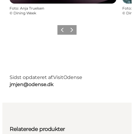
Foto
:
Anja Truelsen
Foto
:
©
Dining Week
©
Din
Forrige
Næste
Sidst opdateret af:
VisitOdense
jmjen@odense.dk
Relaterede produkter