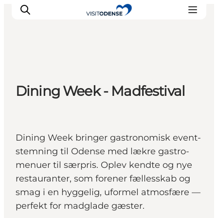
Oplev Odense
Dining Week - Madfestival
Det sker i Odense
Planlæg din tur
Inspiration
Dining Week bringer gastronomisk event-
stemning til Odense med lækre gastro-
menuer til særpris. Oplev kendte og nye
restauranter, som forener fællesskab og
smag i en hyggelig, uformel atmosfære —
perfekt for madglade gæster.