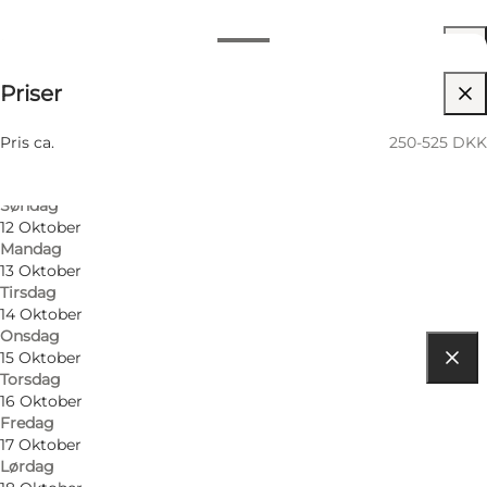
Datoer og tider
Datoer og tider
250-525 DKK
Priser
Besøg hjemmeside
9 Oktober
Fredag
Venner, Min partner, Mig selv
10 Oktober
Pris ca.
250-525 DKK
Lørdag
11 Oktober
Søndag
12 Oktober
Mandag
13 Oktober
Tirsdag
14 Oktober
Onsdag
15 Oktober
Torsdag
Find vej
16 Oktober
Fredag
5000 Odense C
17 Oktober
Lørdag