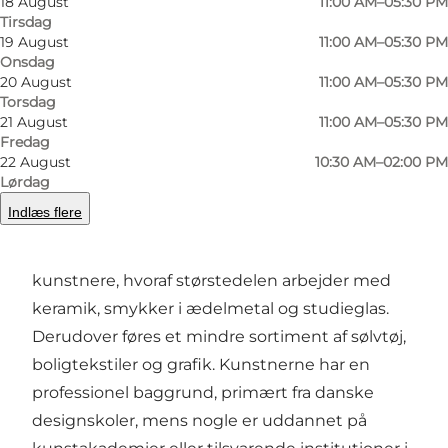
18 August
11:00 AM–05:30 PM
Tirsdag
Forrige
Næste
19 August
11:00 AM–05:30 PM
Onsdag
20 August
11:00 AM–05:30 PM
Torsdag
21 August
11:00 AM–05:30 PM
Dina Vejling – Dansk kunsthåndværk
blev
Fredag
22 August
10:30 AM–02:00 PM
grundlagt i 2005 i Odense og har til huse i de
Lørdag
historiske bygninger i den tidligere Brandts
Indlæs flere
Klædefabrik. Butikken tilbyder et udvalg af
moderne dansk kunsthåndværk, skabt af 70
kunstnere, hvoraf størstedelen arbejder med
keramik, smykker i ædelmetal og studieglas.
Derudover føres et mindre sortiment af sølvtøj,
boligtekstiler og grafik. Kunstnerne har en
professionel baggrund, primært fra danske
designskoler, mens nogle er uddannet på