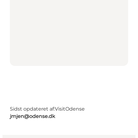
Sidst opdateret af:
VisitOdense
jmjen@odense.dk