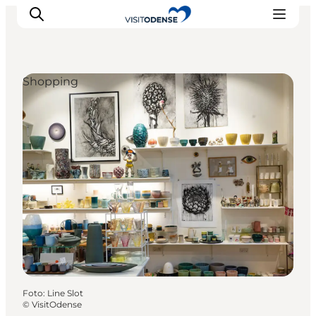
Shopping
Oplev Odense
Det sker i Odense
Planlæg din tur
Inspiration
Foto
:
Line Slot
©
VisitOdense