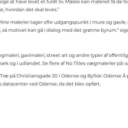
ige at have levet et fuldt liv. Måske kan maleriet få de f
je, hvordan det skal leves.”
 ”Mine malerier tager ofte udgangspunkt i mure og gavle, 
r, så motivet kan gå i dialog med det grønne byrum.” sig
gmaleri, gavlmaleri, street art og andre typer af offen
k og i udlandet. Se flere af No Titles vægmalerier på:
w
 Træ
på Christiansgade 20 i Odense og
Byfisk: Odense Å
 datacenter ved Odense, da det blev opført.