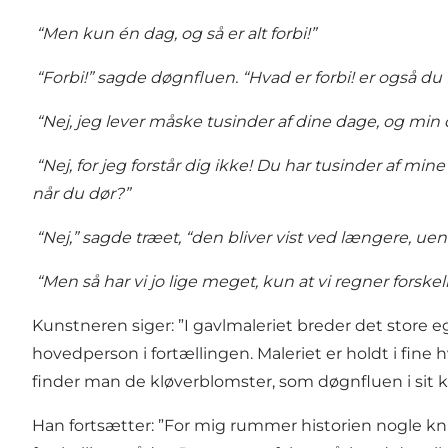
“Men kun én dag, og så er alt forbi!”
“Forbi!” sagde døgnfluen. “Hvad er forbi! er også du 
“Nej, jeg lever måske tusinder af dine dage, og min d
“Nej, for jeg forstår dig ikke! Du har tusinder af min
når du dør?”
“Nej,” sagde træet, “den bliver vist ved længere, u
“Men så har vi jo lige meget, kun at vi regner forskell
Kunstneren siger: ”I gavlmaleriet breder det store eg
hovedperson i fortællingen. Maleriet er holdt i fine 
finder man de kløverblomster, som døgnfluen i sit kor
Han fortsætter: ”For mig rummer historien nogle kniv