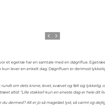
Forrige
Næste
 hvor et egetræ har en samtale med en døgnflue. Egetræ
luen kun lever en enkelt dag. Døgnfluen er derimod lykke
m dets krone, levet, svævet og følt sig lykkelig, og hvil
æet altid: “Lille stakkel! kun en eneste dag er hele dit liv
du dermed? Alt er jo så mageløst lyst, så varmt og dejligt