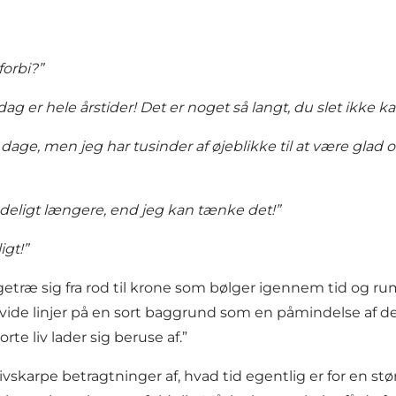
forbi?”
ag er hele årstider! Det er noget så langt, du slet ikke 
e dage, men jeg har tusinder af øjeblikke til at være glad
endeligt længere, end jeg kan tænke det!”
igt!”
etræ sig fra rod til krone som bølger igennem tid og rum.
hvide linjer på en sort baggrund som en påmindelse af det
te liv lader sig beruse af.”
skarpe betragtninger af, hvad tid egentlig er for en stø