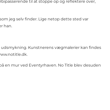
orbipasserende til at stoppe op og reflektere over,
som jeg selv finder. Lige netop dette sted var
er han.
tlig udsmykning. Kunstnerens vægmalerier kan findes
ww.notitle.dk
.
på en mur ved Eventyrhaven. No Title blev desuden