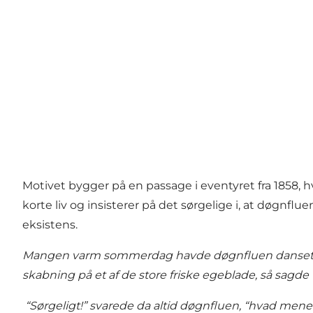
Motivet bygger på en passage i eventyret fra 1858,
korte liv og insisterer på det sørgelige i, at døgnf
eksistens.
Mangen varm sommerdag havde døgnfluen danset rundt o
skabning på et af de store friske egeblade, så sagde tr
“Sørgeligt!” svarede da altid døgnfluen, “hvad mener 