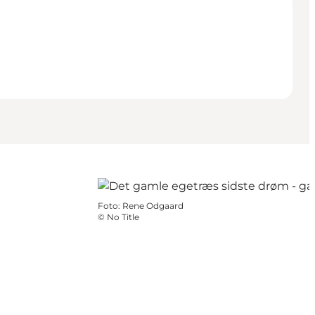
Foto
:
Rene Odgaard
©
No Title