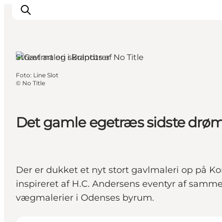
Odense, Fyn og øerne
Street art og skulpturer
Foto
:
Line Slot
Oplev Odense
©
No Title
Det sker i Odense
Planlæg din tur
Det gamle egetræs sidste drø
Inspiration
Der er dukket et nyt stort gavlmaleri op på 
inspireret af H.C. Andersens eventyr af samme 
vægmalerier i Odenses byrum.