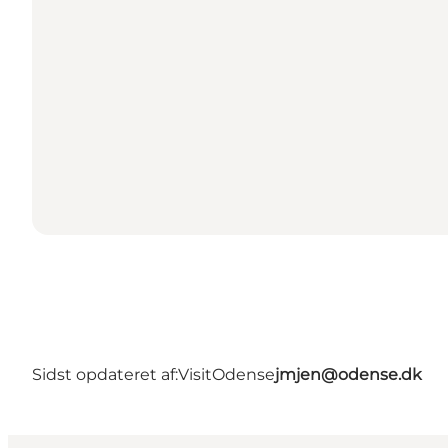
Sidst opdateret af:
VisitOdense
jmjen@odense.dk