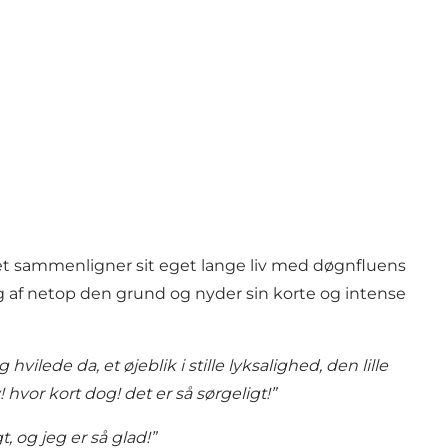
et sammenligner sit eget lange liv med døgnfluens
lig af netop den grund og nyder sin korte og intense
ede da, et øjeblik i stille lyksalighed, den lille
! hvor kort dog! det er så sørgeligt!”
, og jeg er så glad!”