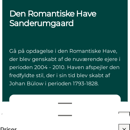
Den Romantiske Have
Sanderumgaard
Gå på opdagelse i den Romantiske Have,
der blev genskabt af de nuværende ejere i
perioden 2004 - 2010. Haven afspejler den
fredfyldte stil, der i sin tid blev skabt af
Johan Bülow i perioden 1793-1828.
Se åbningstider
Åbningstider
70 DKK
Priser
Besøg hjemmeside