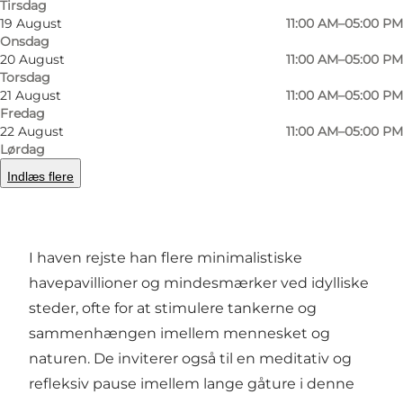
Tirsdag
19 August
11:00 AM–05:00 PM
Onsdag
20 August
11:00 AM–05:00 PM
Torsdag
21 August
11:00 AM–05:00 PM
Foto
:
Panduro Photography
Foto
:
Fredag
22 August
11:00 AM–05:00 PM
Lørdag
Forrige
Næste
Indlæs flere
I haven rejste han flere minimalistiske
havepavillioner og mindesmærker ved idylliske
steder, ofte for at stimulere tankerne og
sammenhængen imellem mennesket og
naturen. De inviterer også til en meditativ og
refleksiv pause imellem lange gåture i denne