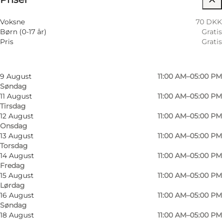
Filtrér efter måned
6 August
11:00 AM–05:00 PM
Hunde tilladt
Voksne
70 DKK
Torsdag
Børn (0-17 år)
Gratis
7 August
11:00 AM–05:00 PM
Mig selv, Min partner, Venner
Pris
Gratis
Fredag
8 August
11:00 AM–05:00 PM
Lørdag
9 August
11:00 AM–05:00 PM
Søndag
11 August
11:00 AM–05:00 PM
Tirsdag
12 August
11:00 AM–05:00 PM
Onsdag
13 August
11:00 AM–05:00 PM
Torsdag
14 August
11:00 AM–05:00 PM
Fredag
15 August
11:00 AM–05:00 PM
Lørdag
16 August
11:00 AM–05:00 PM
Søndag
18 August
11:00 AM–05:00 PM