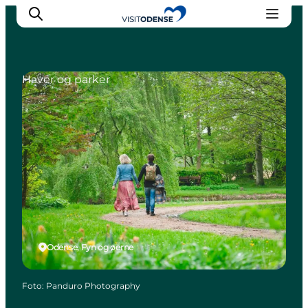
Haver og parker
Oplev Odense
Det sker i Odense
Planlæg din tur
Inspiration
Odense, Fyn og øerne
Foto
:
Panduro Photography