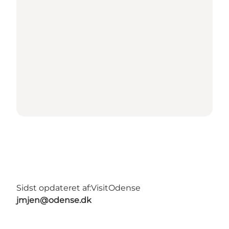
Sidst opdateret af:
VisitOdense
jmjen@odense.dk