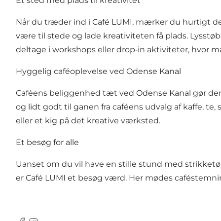
Et sted med plads til kreativitet
Når du træder ind i Café LUMI, mærker du hurtigt de
være til stede og lade kreativiteten få plads. Lysst
deltage i workshops eller drop‑in aktiviteter, hvor
Hyggelig caféoplevelse ved Odense Kanal
Caféens beliggenhed tæt ved Odense Kanal gør den ti
og lidt godt til ganen fra caféens udvalg af kaffe, 
eller et kig på det kreative værksted.
Et besøg for alle
Uanset om du vil have en stille stund med strikketø
er Café LUMI et besøg værd. Her mødes caféstemning 