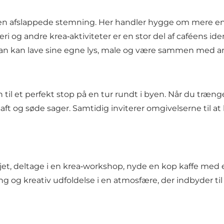
n afslappede stemning. Her handler hygge om mere end e
øberi og andre krea‑aktiviteter er en stor del af caféens
 man kan lave sine egne lys, male og være sammen med an
l et perfekt stop på en tur rundt i byen. Når du trænge
te, saft og søde sager. Samtidig inviterer omgivelserne t
jet, deltage i en krea‑workshop, nyde en kop kaffe med e
og kreativ udfoldelse i en atmosfære, der indbyder til 