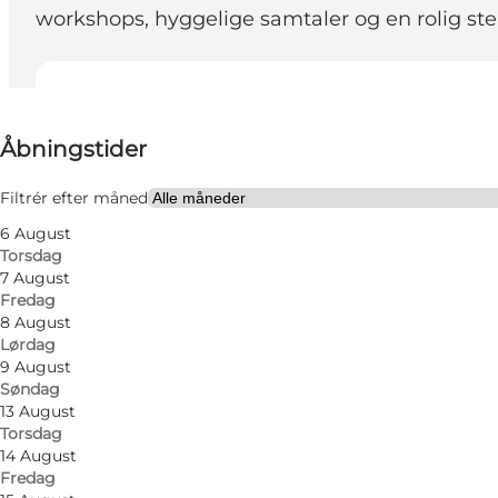
workshops, hyggelige samtaler og en rolig st
Se åbningstider
Åbningstider
Besøg hjemmeside
Børn, Venner, Min partner, Mig selv
Filtrér efter måned
6 August
Torsdag
7 August
Fredag
8 August
Lørdag
9 August
Søndag
13 August
Torsdag
14 August
Fredag