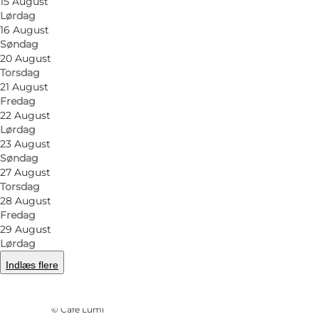
15 August
Lørdag
16 August
Søndag
20 August
Torsdag
21 August
Fredag
22 August
Lørdag
23 August
Søndag
27 August
Torsdag
28 August
Fredag
29 August
Lørdag
Indlæs flere
Foto
:
Louise & Patrick
©
Café Lumi