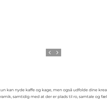
Forrige
Næste
kun kan nyde kaffe og kage, men også udfolde dine kreati
eramik, samtidig med at der er plads til ro, samtale og fæ