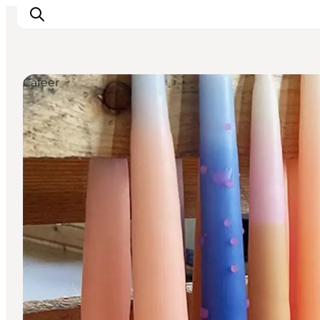
Cafeer
Oplev Odense
Det sker i Odense
Planlæg din tur
Inspiration