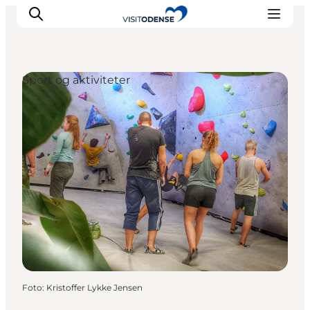
Sport og aktiviteter
Oplev Odense
Det sker i Odense
Planlæg din tur
Inspiration
Foto
:
Kristoffer Lykke Jensen