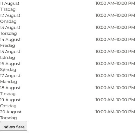
11 August
10:00 AM–10:00 PM
Tirsdag
12 August
10:00 AM–10:00 PM
Onsdag
13 August
10:00 AM–10:00 PM
Torsdag
14 August
10:00 AM–10:00 PM
Fredag
15 August
10:00 AM–10:00 PM
Lørdag
Foto
:
Kristoffer Lykke Jensen
Foto
:
16 August
10:00 AM–10:00 PM
Søndag
17 August
10:00 AM–10:00 PM
Forrige
Næste
Mandag
18 August
10:00 AM–10:00 PM
Tirsdag
19 August
10:00 AM–10:00 PM
Onsdag
20 August
10:00 AM–10:00 PM
I Boulders gør vi klatring sjovt og vi skaber
Torsdag
rammerne for udfordring til alle i alle aldre. Vi
Indlæs flere
har både faciliteter til nybegyndere, børn, unge,