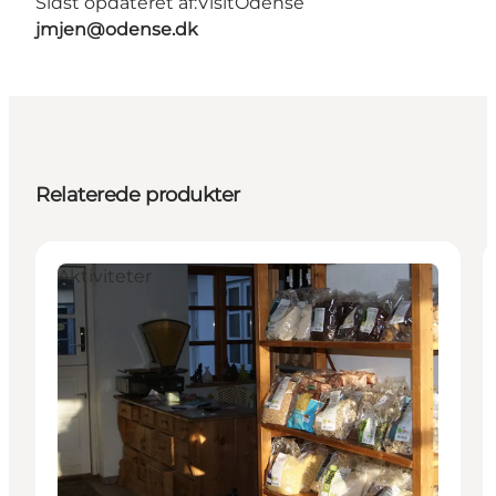
Sidst opdateret af:
VisitOdense
jmjen@odense.dk
Relaterede produkter
Aktiviteter