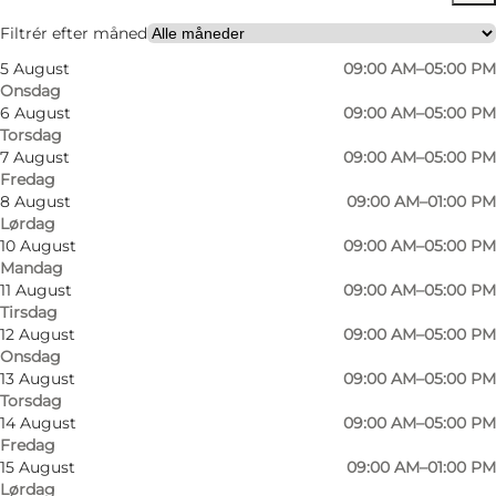
Venner, Min partner, Mig selv
Filtrér efter måned
5 August
09:00 AM–05:00 PM
Onsdag
6 August
09:00 AM–05:00 PM
Torsdag
7 August
09:00 AM–05:00 PM
Fredag
8 August
09:00 AM–01:00 PM
Lørdag
I hjertet af Odense C finder du Sara Blomster,
10 August
09:00 AM–05:00 PM
Mandag
en blomsterforretning med dybe rødder og
11 August
09:00 AM–05:00 PM
mange års erfaring i at skabe flotte
Tirsdag
blomsterkreationer. Butikken har eksisteret
12 August
09:00 AM–05:00 PM
Onsdag
siden 1937 og kombinerer stolte
13 August
09:00 AM–05:00 PM
blomstertraditioner med moderne flair og
Torsdag
14 August
09:00 AM–05:00 PM
kreativitet.
Fredag
15 August
09:00 AM–01:00 PM
Hos Sara Blomster er blomster mere end
Lørdag