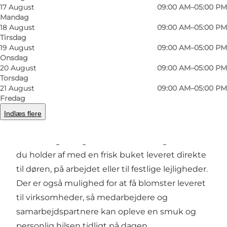
blomster – det er håndværk, passion og udtryk.
17 August
09:00 AM–05:00 PM
Mandag
Her binder de elegante og velduftende
18 August
09:00 AM–05:00 PM
buketter med omhu og sans for farver, former
Tirsdag
og sæsonens muligheder. Du kan vælge
19 August
09:00 AM–05:00 PM
Onsdag
mellem et bredt udvalg af blomster, lige fra
20 August
09:00 AM–05:00 PM
klassiske buketter til mere specielle kreationer,
Torsdag
21 August
09:00 AM–05:00 PM
som passer til både hverdagens små glæder og
Fredag
store begivenheder.
Indlæs flere
Butikken tilbyder desuden blomsterlevering i
Odense og omegn, så du nemt kan glæde en
du holder af med en frisk buket leveret direkte
til døren, på arbejdet eller til festlige lejligheder.
Der er også mulighed for at få blomster leveret
til virksomheder, så medarbejdere og
samarbejdspartnere kan opleve en smuk og
personlig hilsen tidligt på dagen.