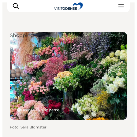
Shopping
Oplev Odense
Det sker i Odense
Planlæg din tur
Inspiration
Odense, Fyn og øerne
Foto
:
Sara Blomster