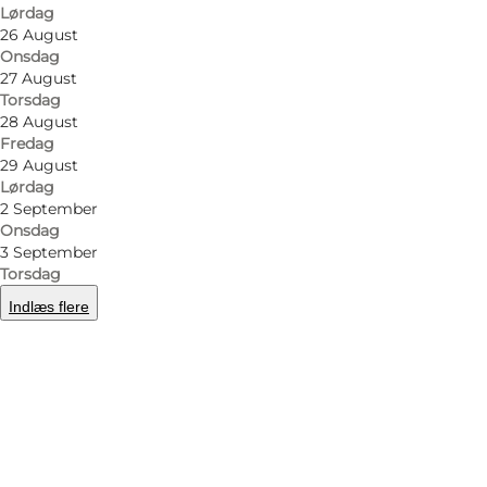
Lørdag
26 August
Onsdag
27 August
Torsdag
28 August
Fredag
29 August
Lørdag
2 September
Onsdag
3 September
Torsdag
Indlæs flere
Foto
:
Johan Joensen
©
Visitodense