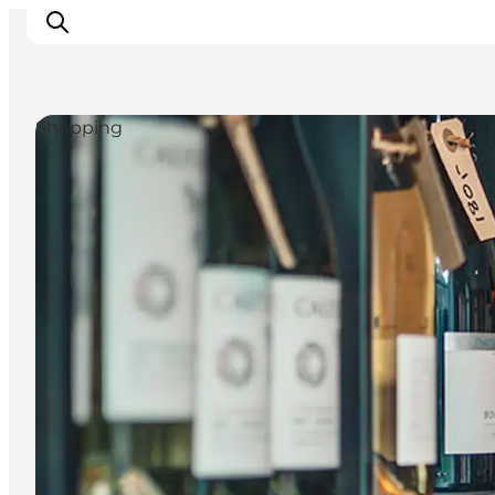
Shopping
Oplev Odense
Det sker i Odense
Planlæg din tur
Inspiration