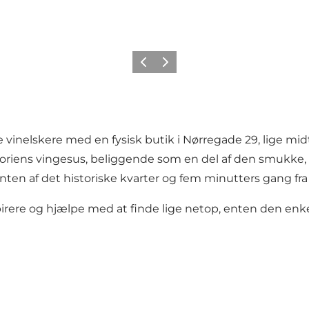
Forrige
Næste
e vinelskere med en fysisk butik i Nørregade 29, lige m
historiens vingesus, beliggende som en del af den smukk
nten af det historiske kvarter og fem minutters gang fra
pirere og hjælpe med at finde lige netop, enten den enke