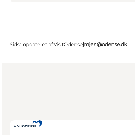
Sidst opdateret af:
VisitOdense
jmjen@odense.dk