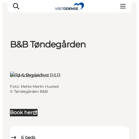
B&B Tøndegården
Oplev Odense
Det sker i Odense
Planlæg din tur
Bed & Breakfast
Inspiration
Foto
:
Mette Merlin Husted
©
Tøndegården B&B
Book her
6
beds