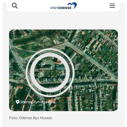
Fortidsminder og ruiner
Oplev Odense
Det sker i Odense
Planlæg din tur
Inspiration
Odense, Fyn og øerne
Foto
:
Odense Bys Museer