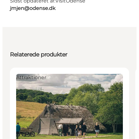
Sidst opdateret af:
VisitOdense
jmjen@odense.dk
Relaterede produkter
Attraktioner