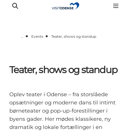
■
■
…
Events
Teater, shows og standup
Oplev Odense
Det sker i Odense
Planlæg din tur
Teater, shows og standup
Inspiration
Oplev teater i Odense – fra storslåede
opsætninger og moderne dans til intimt
børneteater og pop-up-forestillinger i
byens gader. Her mødes klassikere, ny
dramatik og lokale fortællinger i en