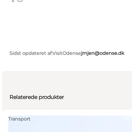
Facebook
Instagram
Sidst opdateret af:
VisitOdense
jmjen@odense.dk
Relaterede produkter
Transport