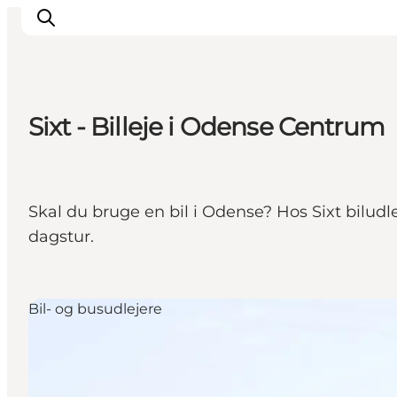
Sixt - Billeje i Odense Centrum
Oplev Odense
Det sker i Odense
Planlæg din tur
Skal du bruge en bil i Odense? Hos Sixt biludle
Inspiration
dagstur.
Bil- og busudlejere