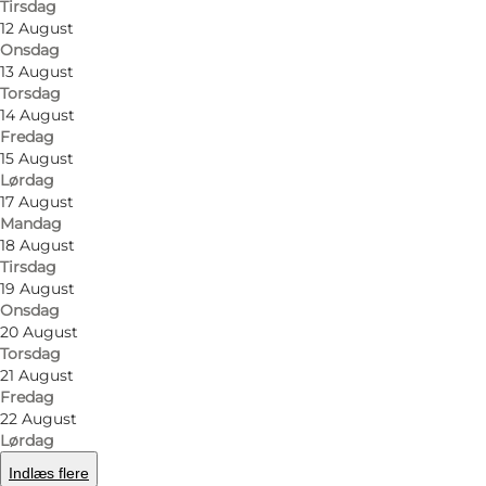
Tirsdag
Find vej
12 August
Onsdag
Vestre Stationsvej 9
13 August
Torsdag
5000 Odense C
14 August
Fredag
15 August
Lørdag
Find vej
17 August
Mandag
18 August
Tirsdag
19 August
Onsdag
20 August
Torsdag
21 August
Fredag
22 August
Lørdag
Indlæs flere