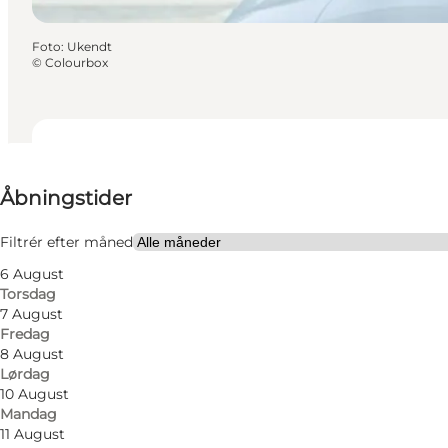
Foto
:
Ukendt
©
Colourbox
Se åbningstider
Åbningstider
Besøg hjemmeside
Min virksomhed, Mig selv, Min partner, Venner
Filtrér efter måned
6 August
Torsdag
7 August
Fredag
8 August
Lørdag
10 August
Mandag
11 August