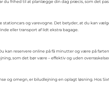
ar du frihed til at planlægge din dag præcis, som det pas
ge stationcars og varevogne. Det betyder, at du kan vælge
nde eller transport af lidt ekstra bagage.
. Du kan reservere online på få minutter og være på farten
dlejning, som det bør være – effektiv og uden overraskelser
nse og omegn, er biludlejning en oplagt løsning. Hos Sixt