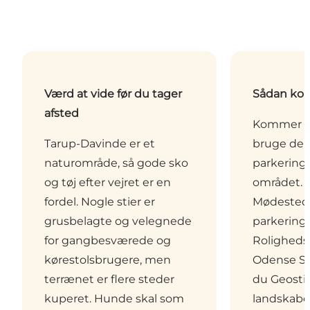
Værd at vide før du tager
Sådan kom
afsted
Kommer du
Tarup-Davinde er et
bruge de o
naturområde, så gode sko
parkerings
og tøj efter vejret er en
området. T
fordel. Nogle stier er
Mødested 
grusbelagte og velegnede
parkering
for gangbesværede og
Rolighedsv
kørestolsbrugere, men
Odense SØ.
terrænet er flere steder
du Geost
kuperet. Hunde skal som
landskabet