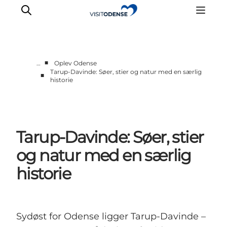
■
…
Oplev Odense
Tarup-Davinde: Søer, stier og natur med en særlig
■
historie
Oplev Odense
Det sker i Odense
Planlæg din tur
Inspiration
Tarup-Davinde: Søer, stier
og natur med en særlig
historie
Sydøst for Odense ligger Tarup-Davinde –