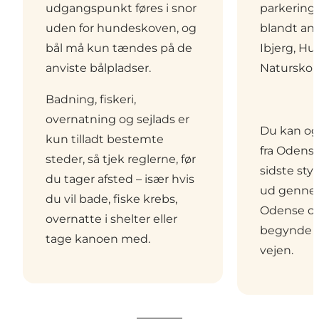
udgangspunkt føres i snor
parkering
uden for hundeskoven, og
blandt an
bål må kun tændes på de
Ibjerg, H
anviste bålpladser.
Naturskol
Badning, fiskeri,
overnatning og sejlads er
Du kan og
kun tilladt bestemte
fra Odens
steder, så tjek reglerne, før
sidste styk
du tager afsted – især hvis
ud gennem
du vil bade, fiske krebs,
Odense og
overnatte i shelter eller
begynde a
tage kanoen med.
vejen.