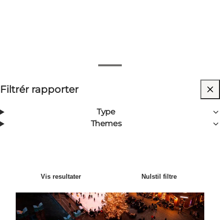
Vis filtre
Filtrér rapporter
10
Resultater
Nyeste
Sortér efter
:
Type
Themes
Sæsonrapport Vinter 2025/2026
Vis resultater
Nulstil filtre