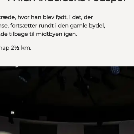
æde, hvor han blev født, i det, der
nse, fortsætter rundt i den gamle bydel,
nde tilbage til midtbyen igen.
 knap 2½ km.