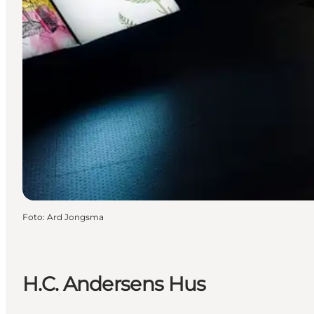
Foto
:
Ard Jongsma
H.C. Andersens Hus