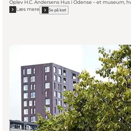
Oplev H.C. Andersens Hus i Odense – et museum, hvor
Læs mere
Se på kort
Læs mere "H.C. Andersens Hus"
show H.C. Andersens Hus on_map