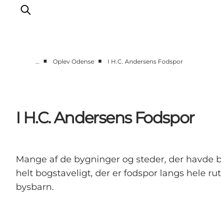
■
■
…
Oplev Odense
I H.C. Andersens Fodspor
Oplev Odense
Det sker i Odense
Planlæg din tur
I H.C. Andersens Fodspor
Inspiration
Mange af de bygninger og steder, der havde be
helt bogstaveligt, der er fodspor langs hele r
bysbarn.